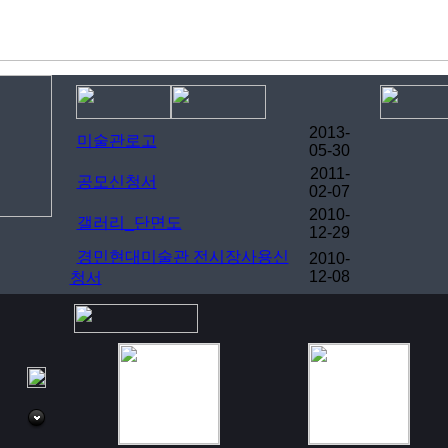
2013-
미술관로고
05-30
2011-
공모신청서
02-07
2010-
갤러리_단면도
12-29
경민현대미술관 전시장사용신
2010-
12-08
청서