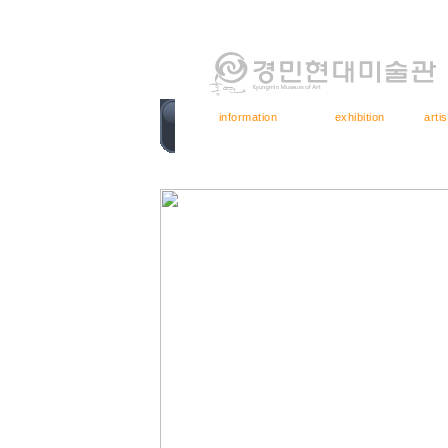
information
exhibition
artis
경민현대미술관소개
전시안내
아티