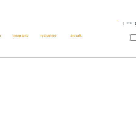
t
programs
residence
art talk
스트
프로그램
창작스튜디오
커뮤니티